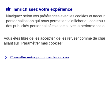
Donner toute leur place aux territoires
Porter l'élan du rugby féminin
Enrichissez votre expérience
Naviguez selon vos préférences avec les
cookies et traceur
personnalisation qui nous permettent d'afficher du contenu a
des publicités personnalisées et de suivre la performance
Vous êtes libre de les accepter, de les refuser comme de cha
allant sur
"Paramétrer mes
cookies
"
Consulter notre politique de
cookies
Nos actualités
Retour à la section précédente
Fermer le menu principal