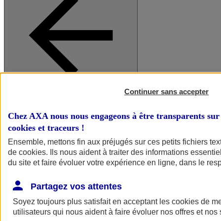
Continuer sans accepter
A vos côtés
Retour à la section précédente
Fermer le menu principal
Chez AXA nous nous engageons à être transparents sur 
cookies et traceurs
!
Ensemble, mettons fin aux préjugés sur ces petits fichiers te
de
cookies
. Ils nous aident à traiter des informations essentie
du site et faire évoluer votre expérience en ligne, dans le resp
Partagez vos attentes
Soyez toujours plus satisfait en acceptant les
cookies
de mes
Préserver la nature et le climat
utilisateurs qui nous aident à faire évoluer nos offres et nos 
Faire avancer la solidarité et l'inclusion