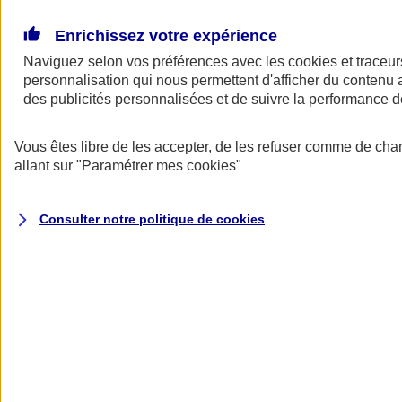
Donner toute leur place aux territoires
Porter l'élan du rugby féminin
Enrichissez votre expérience
Naviguez selon vos préférences avec les
cookies et traceur
personnalisation qui nous permettent d'afficher du contenu a
des publicités personnalisées et de suivre la performance
Vous êtes libre de les accepter, de les refuser comme de cha
allant sur
"Paramétrer mes
cookies
"
Consulter notre politique de
cookies
Nos actualités
Retour à la section précédente
Fermer le menu principal