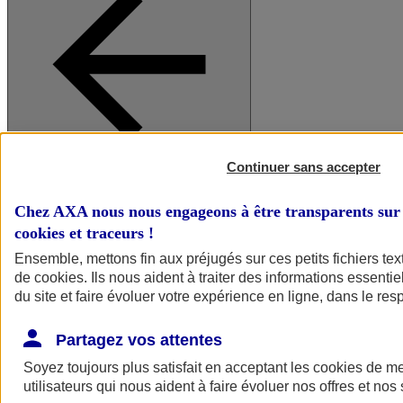
Continuer sans accepter
A vos côtés
Retour à la section précédente
Fermer le menu principal
Chez AXA nous nous engageons à être transparents sur 
cookies et traceurs
!
Ensemble, mettons fin aux préjugés sur ces petits fichiers te
de
cookies
. Ils nous aident à traiter des informations essentie
du site et faire évoluer votre expérience en ligne, dans le resp
Partagez vos attentes
Soyez toujours plus satisfait en acceptant les
cookies
de mes
Préserver la nature et le climat
utilisateurs qui nous aident à faire évoluer nos offres et nos 
Faire avancer la solidarité et l'inclusion