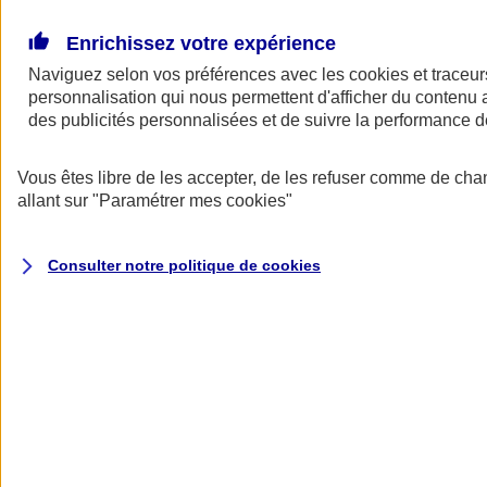
Donner toute leur place aux territoires
Porter l'élan du rugby féminin
Enrichissez votre expérience
Naviguez selon vos préférences avec les
cookies et traceur
personnalisation qui nous permettent d'afficher du contenu a
des publicités personnalisées et de suivre la performance
Vous êtes libre de les accepter, de les refuser comme de cha
allant sur
"Paramétrer mes
cookies
"
Consulter notre politique de
cookies
Nos actualités
Retour à la section précédente
Fermer le menu principal