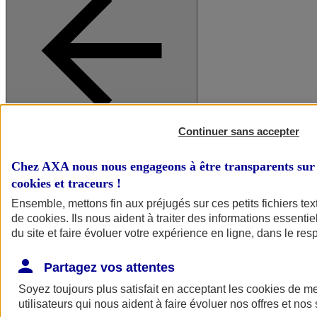
Continuer sans accepter
A vos côtés
Retour à la section précédente
Fermer le menu principal
Chez AXA nous nous engageons à être transparents sur 
cookies et traceurs
!
Ensemble, mettons fin aux préjugés sur ces petits fichiers te
de
cookies
. Ils nous aident à traiter des informations essentie
du site et faire évoluer votre expérience en ligne, dans le resp
Partagez vos attentes
Soyez toujours plus satisfait en acceptant les
cookies
de mes
Préserver la nature et le climat
utilisateurs qui nous aident à faire évoluer nos offres et nos 
Faire avancer la solidarité et l'inclusion