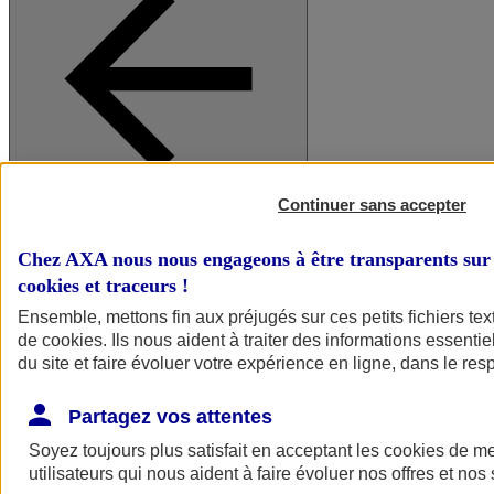
Continuer sans accepter
A vos côtés
Retour à la section précédente
Fermer le menu principal
Chez AXA nous nous engageons à être transparents sur 
cookies et traceurs
!
Ensemble, mettons fin aux préjugés sur ces petits fichiers te
de
cookies
. Ils nous aident à traiter des informations essentie
du site et faire évoluer votre expérience en ligne, dans le resp
Partagez vos attentes
Soyez toujours plus satisfait en acceptant les
cookies
de mes
Préserver la nature et le climat
utilisateurs qui nous aident à faire évoluer nos offres et nos 
Faire avancer la solidarité et l'inclusion