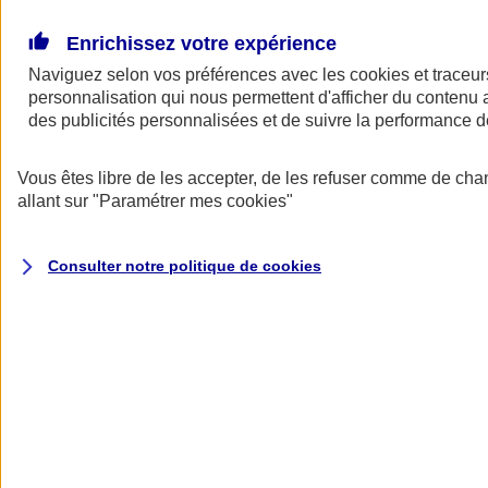
Donner toute leur place aux territoires
Porter l'élan du rugby féminin
Enrichissez votre expérience
Naviguez selon vos préférences avec les
cookies et traceur
personnalisation qui nous permettent d'afficher du contenu a
des publicités personnalisées et de suivre la performance
Vous êtes libre de les accepter, de les refuser comme de cha
allant sur
"Paramétrer mes
cookies
"
Consulter notre politique de
cookies
Nos actualités
Retour à la section précédente
Fermer le menu principal