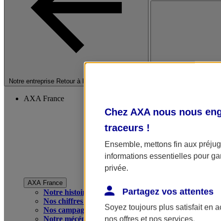
Fermer le menu princip
Notre entreprise
Retour à la section précédente
AXA France
Chez AXA nous nous enga
traceurs
!
Ensemble, mettons fin aux préjugé
informations essentielles pour gar
privée.
AXA France
Partagez vos attentes
Notre histoire
Nos chiffres clés
Soyez toujours plus satisfait en 
Nos campagnes publicitaires
Notre mécénat
nos offres et nos services.