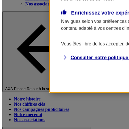
Nos associations
Enrichissez votre expé
Naviguez selon vos préférences 
contenu adapté à vos centres d'i
Vous êtes libre de les accepter, 
Consulter notre politiqu
Fermer le menu principal
AXA France
Retour à la section précédente
Notre histoire
Nos chiffres clés
Nos campagnes publicitaires
Notre mécénat
Nos associations