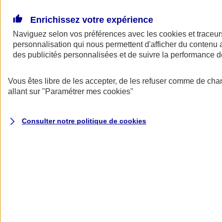
Donner toute leur place aux territoires
Porter l'élan du rugby féminin
Enrichissez votre expérience
Naviguez selon vos préférences avec les
cookies et traceur
personnalisation qui nous permettent d'afficher du contenu a
des publicités personnalisées et de suivre la performance
Vous êtes libre de les accepter, de les refuser comme de cha
allant sur
"Paramétrer mes
cookies
"
Consulter notre politique de
cookies
Nos actualités
Retour à la section précédente
Fermer le menu principal