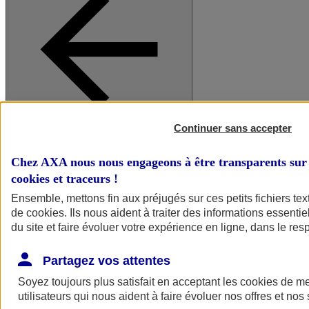
Continuer sans accepter
A vos côtés
Retour à la section précédente
Fermer le menu principal
Chez AXA nous nous engageons à être transparents sur 
cookies et traceurs
!
Ensemble, mettons fin aux préjugés sur ces petits fichiers te
de
cookies
. Ils nous aident à traiter des informations essentie
du site et faire évoluer votre expérience en ligne, dans le resp
Partagez vos attentes
Soyez toujours plus satisfait en acceptant les
cookies
de mes
Préserver la nature et le climat
utilisateurs qui nous aident à faire évoluer nos offres et nos 
Faire avancer la solidarité et l'inclusion