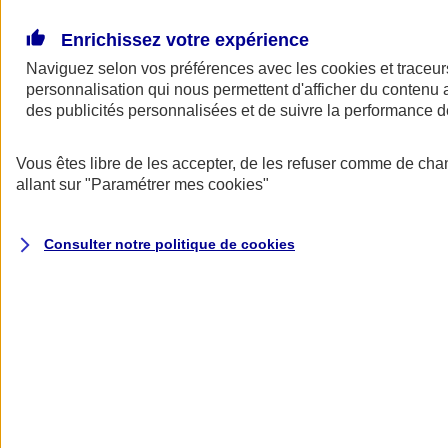
Donner toute leur place aux territoires
Porter l'élan du rugby féminin
Enrichissez votre expérience
Naviguez selon vos préférences avec les
cookies et traceur
personnalisation qui nous permettent d'afficher du contenu a
des publicités personnalisées et de suivre la performance
Vous êtes libre de les accepter, de les refuser comme de cha
allant sur
"Paramétrer mes
cookies
"
Consulter notre politique de
cookies
Nos actualités
Retour à la section précédente
Fermer le menu principal