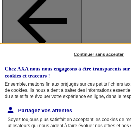
Continuer sans accepter
A vos côtés
Retour à la section précédente
Fermer le menu principal
Chez AXA nous nous engageons à être transparents sur 
cookies et traceurs
!
Ensemble, mettons fin aux préjugés sur ces petits fichiers te
de
cookies
. Ils nous aident à traiter des informations essentie
du site et faire évoluer votre expérience en ligne, dans le resp
Partagez vos attentes
Soyez toujours plus satisfait en acceptant les
cookies
de mes
Préserver la nature et le climat
utilisateurs qui nous aident à faire évoluer nos offres et nos 
Faire avancer la solidarité et l'inclusion