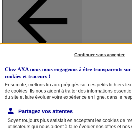
Continuer sans accepter
A vos côtés
Retour à la section précédente
Fermer le menu principal
Chez AXA nous nous engageons à être transparents sur 
cookies et traceurs
!
Ensemble, mettons fin aux préjugés sur ces petits fichiers te
de
cookies
. Ils nous aident à traiter des informations essentie
du site et faire évoluer votre expérience en ligne, dans le resp
Partagez vos attentes
Soyez toujours plus satisfait en acceptant les
cookies
de mes
Préserver la nature et le climat
utilisateurs qui nous aident à faire évoluer nos offres et nos 
Faire avancer la solidarité et l'inclusion