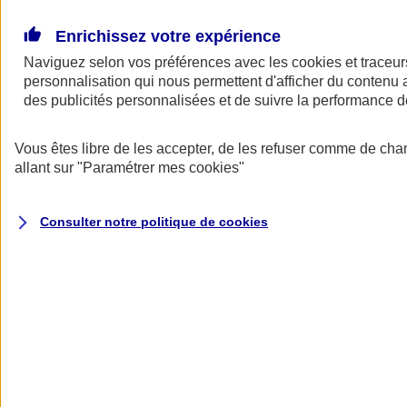
Donner toute leur place aux territoires
Porter l'élan du rugby féminin
Enrichissez votre expérience
Naviguez selon vos préférences avec les
cookies et traceur
personnalisation qui nous permettent d'afficher du contenu a
des publicités personnalisées et de suivre la performance
Vous êtes libre de les accepter, de les refuser comme de cha
allant sur
"Paramétrer mes
cookies
"
Consulter notre politique de
cookies
Nos actualités
Retour à la section précédente
Fermer le menu principal