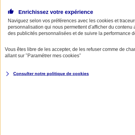
Donner toute leur place aux territoires
Porter l'élan du rugby féminin
Enrichissez votre expérience
Naviguez selon vos préférences avec les
cookies et traceur
personnalisation qui nous permettent d'afficher du contenu a
des publicités personnalisées et de suivre la performance
Vous êtes libre de les accepter, de les refuser comme de cha
allant sur
"Paramétrer mes
cookies
"
Consulter notre politique de
cookies
Nos actualités
Retour à la section précédente
Fermer le menu principal