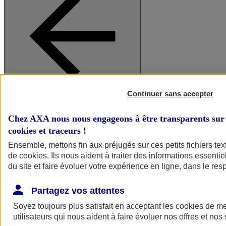
Continuer sans accepter
A vos côtés
Retour à la section précédente
Fermer le menu principal
Chez AXA nous nous engageons à être transparents sur 
cookies et traceurs
!
Ensemble, mettons fin aux préjugés sur ces petits fichiers te
de
cookies
. Ils nous aident à traiter des informations essentie
du site et faire évoluer votre expérience en ligne, dans le resp
Partagez vos attentes
Soyez toujours plus satisfait en acceptant les
cookies
de mes
Préserver la nature et le climat
utilisateurs qui nous aident à faire évoluer nos offres et nos 
Faire avancer la solidarité et l'inclusion