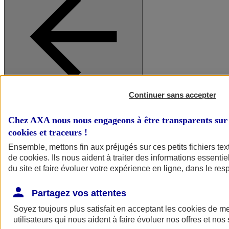
Continuer sans accepter
A vos côtés
Retour à la section précédente
Fermer le menu principal
Chez AXA nous nous engageons à être transparents sur 
cookies et traceurs
!
Ensemble, mettons fin aux préjugés sur ces petits fichiers te
de
cookies
. Ils nous aident à traiter des informations essentie
du site et faire évoluer votre expérience en ligne, dans le resp
Partagez vos attentes
Soyez toujours plus satisfait en acceptant les
cookies
de mes
Préserver la nature et le climat
utilisateurs qui nous aident à faire évoluer nos offres et nos 
Faire avancer la solidarité et l'inclusion