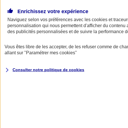
Donner toute leur place aux territoires
Porter l'élan du rugby féminin
Enrichissez votre expérience
Naviguez selon vos préférences avec les
cookies et traceur
personnalisation qui nous permettent d'afficher du contenu a
des publicités personnalisées et de suivre la performance
Vous êtes libre de les accepter, de les refuser comme de cha
allant sur
"Paramétrer mes
cookies
"
Consulter notre politique de
cookies
Nos actualités
Retour à la section précédente
Fermer le menu principal