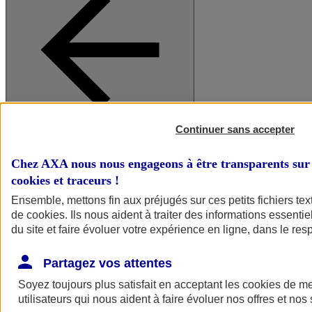
Continuer sans accepter
A vos côtés
Retour à la section précédente
Fermer le menu principal
Chez AXA nous nous engageons à être transparents sur 
cookies et traceurs
!
Ensemble, mettons fin aux préjugés sur ces petits fichiers te
de
cookies
. Ils nous aident à traiter des informations essentie
du site et faire évoluer votre expérience en ligne, dans le resp
Partagez vos attentes
Soyez toujours plus satisfait en acceptant les
cookies
de mes
Préserver la nature et le climat
utilisateurs qui nous aident à faire évoluer nos offres et nos 
Faire avancer la solidarité et l'inclusion