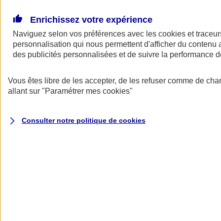
Donner toute leur place aux territoires
Porter l'élan du rugby féminin
Enrichissez votre expérience
Naviguez selon vos préférences avec les
cookies et traceur
personnalisation qui nous permettent d'afficher du contenu a
des publicités personnalisées et de suivre la performance
Vous êtes libre de les accepter, de les refuser comme de cha
allant sur
"Paramétrer mes
cookies
"
Consulter notre politique de
cookies
Nos actualités
Retour à la section précédente
Fermer le menu principal