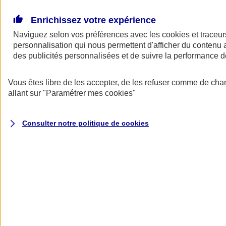
Donner toute leur place aux territoires
Porter l'élan du rugby féminin
Enrichissez votre expérience
Naviguez selon vos préférences avec les
cookies et traceur
personnalisation qui nous permettent d'afficher du contenu a
des publicités personnalisées et de suivre la performance
Vous êtes libre de les accepter, de les refuser comme de cha
allant sur
"Paramétrer mes
cookies
"
Consulter notre politique de
cookies
Nos actualités
Retour à la section précédente
Fermer le menu principal