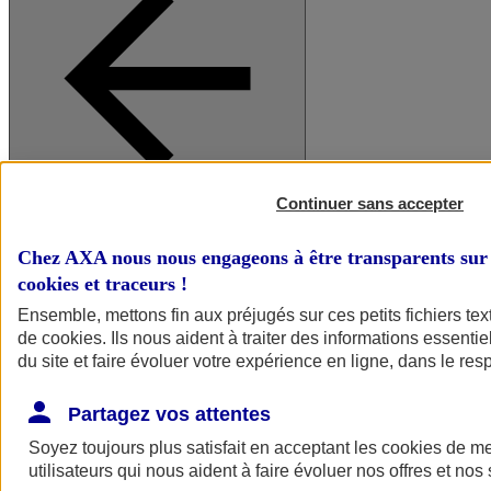
Continuer sans accepter
A vos côtés
Retour à la section précédente
Fermer le menu principal
Chez AXA nous nous engageons à être transparents sur 
cookies et traceurs
!
Ensemble, mettons fin aux préjugés sur ces petits fichiers te
de
cookies
. Ils nous aident à traiter des informations essentie
du site et faire évoluer votre expérience en ligne, dans le resp
Partagez vos attentes
Soyez toujours plus satisfait en acceptant les
cookies
de mes
Préserver la nature et le climat
utilisateurs qui nous aident à faire évoluer nos offres et nos 
Faire avancer la solidarité et l'inclusion