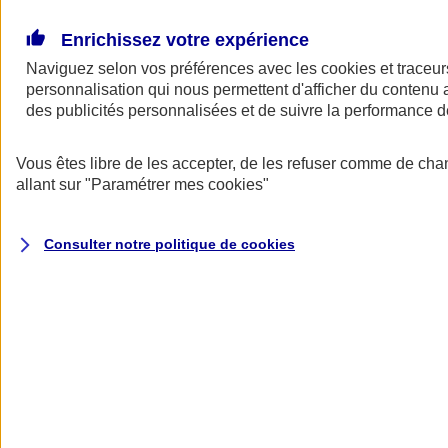
Donner toute leur place aux territoires
Porter l'élan du rugby féminin
Enrichissez votre expérience
Naviguez selon vos préférences avec les
cookies et traceur
personnalisation qui nous permettent d'afficher du contenu a
des publicités personnalisées et de suivre la performance
Vous êtes libre de les accepter, de les refuser comme de cha
allant sur
"Paramétrer mes
cookies
"
Consulter notre politique de
cookies
Nos actualités
Retour à la section précédente
Fermer le menu principal