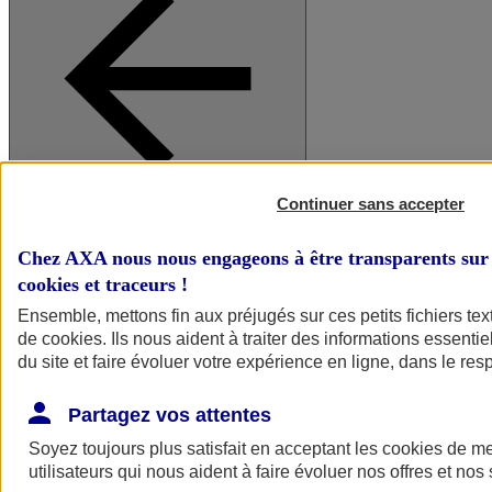
Continuer sans accepter
A vos côtés
Retour à la section précédente
Fermer le menu principal
Chez AXA nous nous engageons à être transparents sur 
cookies et traceurs
!
Ensemble, mettons fin aux préjugés sur ces petits fichiers te
de
cookies
. Ils nous aident à traiter des informations essentie
du site et faire évoluer votre expérience en ligne, dans le resp
Partagez vos attentes
Soyez toujours plus satisfait en acceptant les
cookies
de mes
Préserver la nature et le climat
utilisateurs qui nous aident à faire évoluer nos offres et nos 
Faire avancer la solidarité et l'inclusion