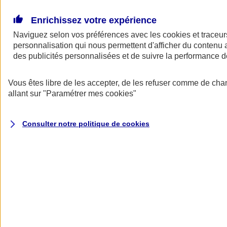
Donner toute leur place aux territoires
Porter l'élan du rugby féminin
Enrichissez votre expérience
Naviguez selon vos préférences avec les
cookies et traceur
personnalisation qui nous permettent d'afficher du contenu a
des publicités personnalisées et de suivre la performance
Vous êtes libre de les accepter, de les refuser comme de cha
allant sur
"Paramétrer mes
cookies
"
Consulter notre politique de
cookies
Nos actualités
Retour à la section précédente
Fermer le menu principal