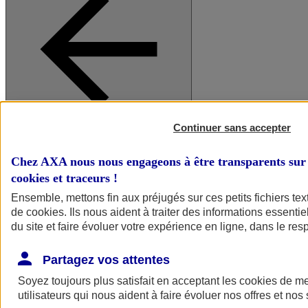
Continuer sans accepter
A vos côtés
Retour à la section précédente
Fermer le menu principal
Chez AXA nous nous engageons à être transparents sur 
cookies et traceurs
!
Ensemble, mettons fin aux préjugés sur ces petits fichiers te
de
cookies
. Ils nous aident à traiter des informations essentie
du site et faire évoluer votre expérience en ligne, dans le resp
Partagez vos attentes
Soyez toujours plus satisfait en acceptant les
cookies
de mes
Préserver la nature et le climat
utilisateurs qui nous aident à faire évoluer nos offres et nos 
Faire avancer la solidarité et l'inclusion