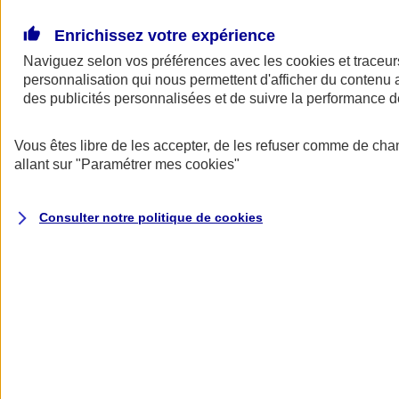
Donner toute leur place aux territoires
Porter l'élan du rugby féminin
Enrichissez votre expérience
Naviguez selon vos préférences avec les
cookies et traceur
personnalisation qui nous permettent d'afficher du contenu a
des publicités personnalisées et de suivre la performance
Vous êtes libre de les accepter, de les refuser comme de cha
allant sur
"Paramétrer mes
cookies
"
Consulter notre politique de
cookies
Nos actualités
Retour à la section précédente
Fermer le menu principal