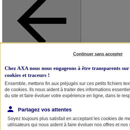
Continuer sans accepter
A vos côtés
Retour à la section précédente
Fermer le menu principal
Chez AXA nous nous engageons à être transparents sur 
cookies et traceurs
!
Ensemble, mettons fin aux préjugés sur ces petits fichiers te
de
cookies
. Ils nous aident à traiter des informations essentie
du site et faire évoluer votre expérience en ligne, dans le resp
Partagez vos attentes
Soyez toujours plus satisfait en acceptant les
cookies
de mes
Préserver la nature et le climat
utilisateurs qui nous aident à faire évoluer nos offres et nos 
Faire avancer la solidarité et l'inclusion