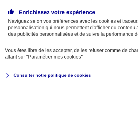
Donner toute leur place aux territoires
Porter l'élan du rugby féminin
Enrichissez votre expérience
Naviguez selon vos préférences avec les
cookies et traceur
personnalisation qui nous permettent d'afficher du contenu a
des publicités personnalisées et de suivre la performance
Vous êtes libre de les accepter, de les refuser comme de cha
allant sur
"Paramétrer mes
cookies
"
Consulter notre politique de
cookies
Nos actualités
Retour à la section précédente
Fermer le menu principal