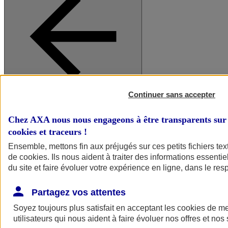
Continuer sans accepter
A vos côtés
Retour à la section précédente
Fermer le menu principal
Chez AXA nous nous engageons à être transparents sur 
cookies et traceurs
!
Ensemble, mettons fin aux préjugés sur ces petits fichiers te
de
cookies
. Ils nous aident à traiter des informations essentie
du site et faire évoluer votre expérience en ligne, dans le resp
Partagez vos attentes
Soyez toujours plus satisfait en acceptant les
cookies
de mes
Préserver la nature et le climat
utilisateurs qui nous aident à faire évoluer nos offres et nos 
Faire avancer la solidarité et l'inclusion