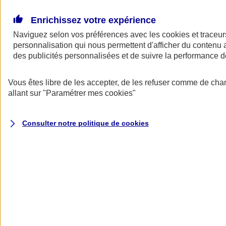
Donner toute leur place aux territoires
Porter l'élan du rugby féminin
Enrichissez votre expérience
Naviguez selon vos préférences avec les
cookies et traceur
personnalisation qui nous permettent d'afficher du contenu a
des publicités personnalisées et de suivre la performance
Vous êtes libre de les accepter, de les refuser comme de cha
allant sur
"Paramétrer mes
cookies
"
Consulter notre politique de
cookies
Nos actualités
Retour à la section précédente
Fermer le menu principal