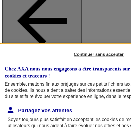
Continuer sans accepter
A vos côtés
Retour à la section précédente
Fermer le menu principal
Chez AXA nous nous engageons à être transparents sur 
cookies et traceurs
!
Ensemble, mettons fin aux préjugés sur ces petits fichiers te
de
cookies
. Ils nous aident à traiter des informations essentie
du site et faire évoluer votre expérience en ligne, dans le resp
Partagez vos attentes
Soyez toujours plus satisfait en acceptant les
cookies
de mes
Préserver la nature et le climat
utilisateurs qui nous aident à faire évoluer nos offres et nos 
Faire avancer la solidarité et l'inclusion