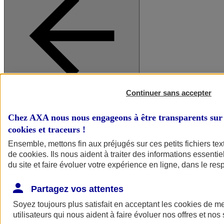
Continuer sans accepter
A vos côtés
Retour à la section précédente
Fermer le menu principal
Chez AXA nous nous engageons à être transparents sur 
cookies et traceurs
!
Ensemble, mettons fin aux préjugés sur ces petits fichiers te
de
cookies
. Ils nous aident à traiter des informations essentie
du site et faire évoluer votre expérience en ligne, dans le resp
Partagez vos attentes
Soyez toujours plus satisfait en acceptant les
cookies
de mes
Préserver la nature et le climat
utilisateurs qui nous aident à faire évoluer nos offres et nos 
Faire avancer la solidarité et l'inclusion