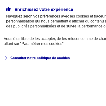
Donner toute leur place aux territoires
Porter l'élan du rugby féminin
Enrichissez votre expérience
Naviguez selon vos préférences avec les
cookies et traceur
personnalisation qui nous permettent d'afficher du contenu a
des publicités personnalisées et de suivre la performance
Vous êtes libre de les accepter, de les refuser comme de cha
allant sur
"Paramétrer mes
cookies
"
Consulter notre politique de
cookies
Nos actualités
Retour à la section précédente
Fermer le menu principal