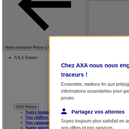
Fermer le menu princip
Notre entreprise
Retour à la section précédente
AXA France
Chez AXA nous nous enga
traceurs
!
Ensemble, mettons fin aux préjugé
informations essentielles pour gar
privée.
AXA France
Partagez vos attentes
Notre histoire
Nos chiffres clés
Soyez toujours plus satisfait en 
Nos campagnes publicitaires
Notre mécénat
nos offres et nos services.