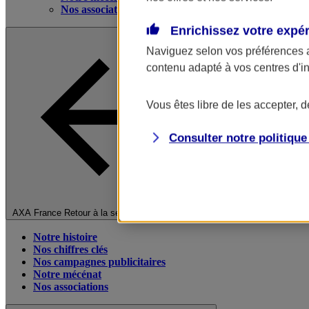
Nos associations
Enrichissez votre expé
Naviguez selon vos préférences 
contenu adapté à vos centres d'i
Vous êtes libre de les accepter, 
Consulter notre politiqu
Fermer le menu principal
AXA France
Retour à la section précédente
Notre histoire
Nos chiffres clés
Nos campagnes publicitaires
Notre mécénat
Nos associations