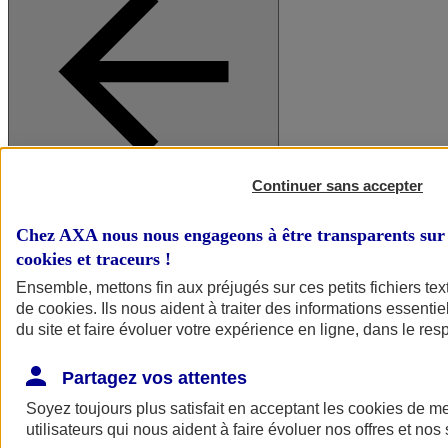
Continuer sans accepter
A vos côtés
Retour à la section précédente
Fermer le menu principal
Chez AXA nous nous engageons à être transparents sur 
cookies et traceurs
!
Ensemble, mettons fin aux préjugés sur ces petits fichiers te
de
cookies
. Ils nous aident à traiter des informations essentie
du site et faire évoluer votre expérience en ligne, dans le resp
Partagez vos attentes
Soyez toujours plus satisfait en acceptant les
cookies
de mes
Préserver la nature et le climat
utilisateurs qui nous aident à faire évoluer nos offres et nos 
Faire avancer la solidarité et l'inclusion