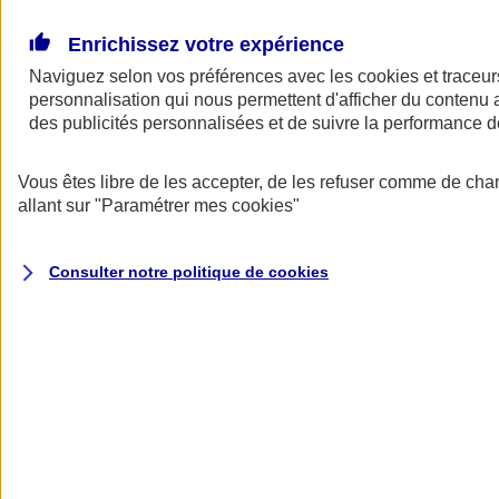
Donner toute leur place aux territoires
Porter l'élan du rugby féminin
Enrichissez votre expérience
Naviguez selon vos préférences avec les
cookies et traceur
personnalisation qui nous permettent d'afficher du contenu a
des publicités personnalisées et de suivre la performance
Vous êtes libre de les accepter, de les refuser comme de cha
allant sur
"Paramétrer mes
cookies
"
Consulter notre politique de
cookies
Nos actualités
Retour à la section précédente
Fermer le menu principal