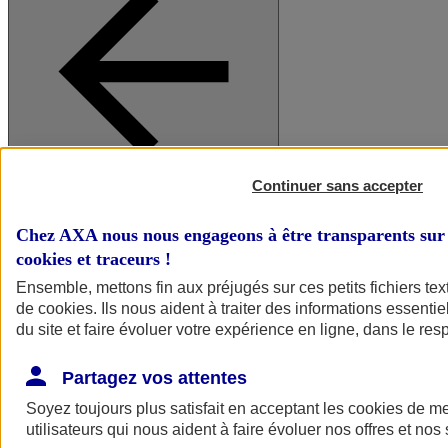
Continuer sans accepter
A vos côtés
Retour à la section précédente
Fermer le menu principal
Chez AXA nous nous engageons à être transparents sur 
cookies et traceurs
!
Ensemble, mettons fin aux préjugés sur ces petits fichiers te
de
cookies
. Ils nous aident à traiter des informations essentie
du site et faire évoluer votre expérience en ligne, dans le resp
Partagez vos attentes
Soyez toujours plus satisfait en acceptant les
cookies
de mes
Préserver la nature et le climat
utilisateurs qui nous aident à faire évoluer nos offres et nos 
Faire avancer la solidarité et l'inclusion