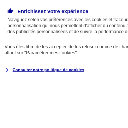
Donner toute leur place aux territoires
Porter l'élan du rugby féminin
Enrichissez votre expérience
Naviguez selon vos préférences avec les
cookies et traceur
personnalisation qui nous permettent d'afficher du contenu a
des publicités personnalisées et de suivre la performance
Vous êtes libre de les accepter, de les refuser comme de cha
allant sur
"Paramétrer mes
cookies
"
Consulter notre politique de
cookies
Nos actualités
Retour à la section précédente
Fermer le menu principal