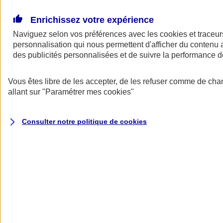
Donner toute leur place aux territoires
Porter l'élan du rugby féminin
Enrichissez votre expérience
Naviguez selon vos préférences avec les
cookies et traceur
personnalisation qui nous permettent d'afficher du contenu a
des publicités personnalisées et de suivre la performance
Vous êtes libre de les accepter, de les refuser comme de cha
allant sur
"Paramétrer mes
cookies
"
Consulter notre politique de
cookies
Nos actualités
Retour à la section précédente
Fermer le menu principal