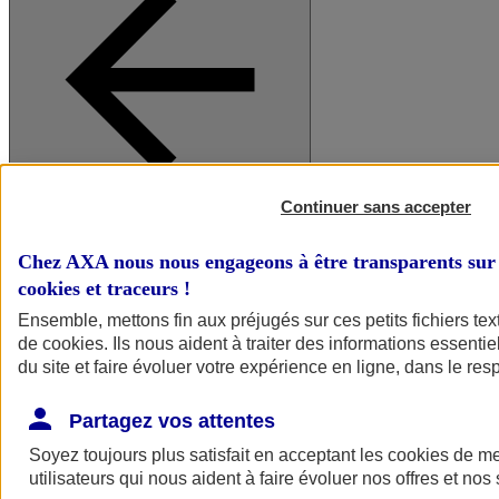
Continuer sans accepter
A vos côtés
Retour à la section précédente
Fermer le menu principal
Chez AXA nous nous engageons à être transparents sur 
cookies et traceurs
!
Ensemble, mettons fin aux préjugés sur ces petits fichiers te
de
cookies
. Ils nous aident à traiter des informations essentie
du site et faire évoluer votre expérience en ligne, dans le resp
Partagez vos attentes
Soyez toujours plus satisfait en acceptant les
cookies
de mes
Préserver la nature et le climat
utilisateurs qui nous aident à faire évoluer nos offres et nos 
Faire avancer la solidarité et l'inclusion