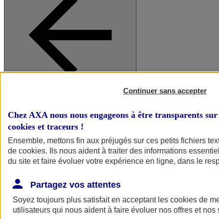
Continuer sans accepter
A vos côtés
Retour à la section précédente
Fermer le menu principal
Chez AXA nous nous engageons à être transparents sur 
cookies et traceurs
!
Ensemble, mettons fin aux préjugés sur ces petits fichiers te
de
cookies
. Ils nous aident à traiter des informations essentie
du site et faire évoluer votre expérience en ligne, dans le resp
Partagez vos attentes
Soyez toujours plus satisfait en acceptant les
cookies
de mes
Préserver la nature et le climat
utilisateurs qui nous aident à faire évoluer nos offres et nos 
Faire avancer la solidarité et l'inclusion