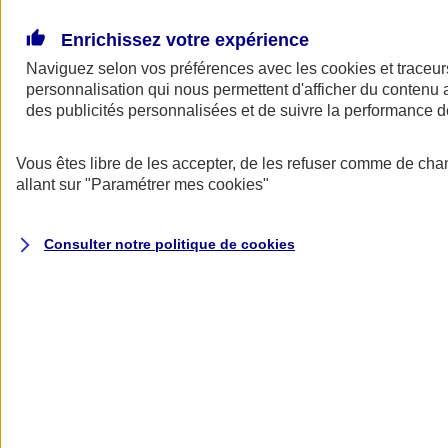
Donner toute leur place aux territoires
Porter l'élan du rugby féminin
Enrichissez votre expérience
Naviguez selon vos préférences avec les
cookies et traceur
personnalisation qui nous permettent d'afficher du contenu a
des publicités personnalisées et de suivre la performance
Vous êtes libre de les accepter, de les refuser comme de cha
allant sur
"Paramétrer mes
cookies
"
Consulter notre politique de
cookies
Nos actualités
Retour à la section précédente
Fermer le menu principal