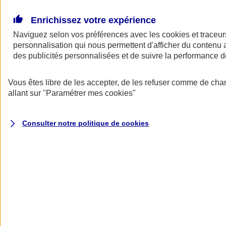
Donner toute leur place aux territoires
Porter l'élan du rugby féminin
Enrichissez votre expérience
Naviguez selon vos préférences avec les
cookies et traceur
personnalisation qui nous permettent d'afficher du contenu a
des publicités personnalisées et de suivre la performance
Vous êtes libre de les accepter, de les refuser comme de cha
allant sur
"Paramétrer mes
cookies
"
Consulter notre politique de
cookies
Nos actualités
Retour à la section précédente
Fermer le menu principal