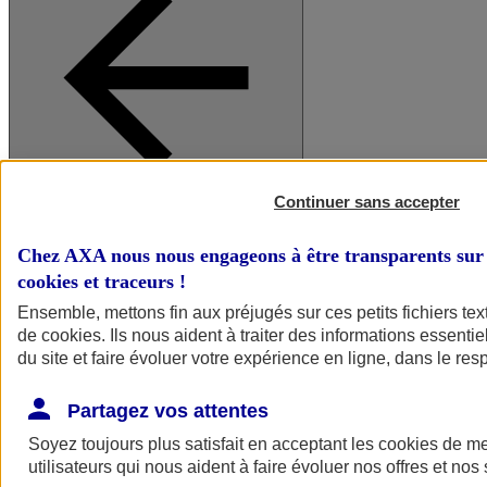
Continuer sans accepter
A vos côtés
Retour à la section précédente
Fermer le menu principal
Chez AXA nous nous engageons à être transparents sur 
cookies et traceurs
!
Ensemble, mettons fin aux préjugés sur ces petits fichiers te
de
cookies
. Ils nous aident à traiter des informations essentie
du site et faire évoluer votre expérience en ligne, dans le resp
Partagez vos attentes
Soyez toujours plus satisfait en acceptant les
cookies
de mes
Préserver la nature et le climat
utilisateurs qui nous aident à faire évoluer nos offres et nos 
Faire avancer la solidarité et l'inclusion