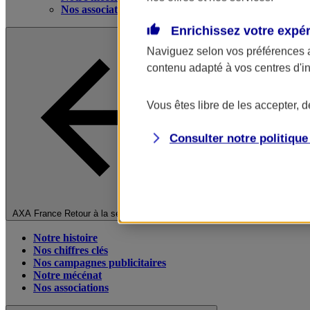
Nos associations
Enrichissez votre expé
Naviguez selon vos préférences 
contenu adapté à vos centres d'i
Vous êtes libre de les accepter, 
Consulter notre politiqu
Fermer le menu principal
AXA France
Retour à la section précédente
Notre histoire
Nos chiffres clés
Nos campagnes publicitaires
Notre mécénat
Nos associations