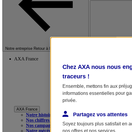
Fermer le menu princip
Notre entreprise
Retour à la section précédente
AXA France
Chez AXA nous nous enga
traceurs
!
Ensemble, mettons fin aux préjugé
informations essentielles pour gar
privée.
AXA France
Partagez vos attentes
Notre histoire
Nos chiffres clés
Soyez toujours plus satisfait en 
Nos campagnes publicitaires
Notre mécénat
nos offres et nos services.