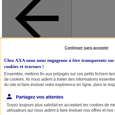
Continuer sans accepter
A vos côtés
Retour à la section précédente
Fermer le menu principal
Chez AXA nous nous engageons à être transparents sur 
cookies et traceurs
!
Ensemble, mettons fin aux préjugés sur ces petits fichiers te
de
cookies
. Ils nous aident à traiter des informations essentie
du site et faire évoluer votre expérience en ligne, dans le resp
Partagez vos attentes
Soyez toujours plus satisfait en acceptant les
cookies
de mes
Préserver la nature et le climat
utilisateurs qui nous aident à faire évoluer nos offres et nos 
Faire avancer la solidarité et l'inclusion