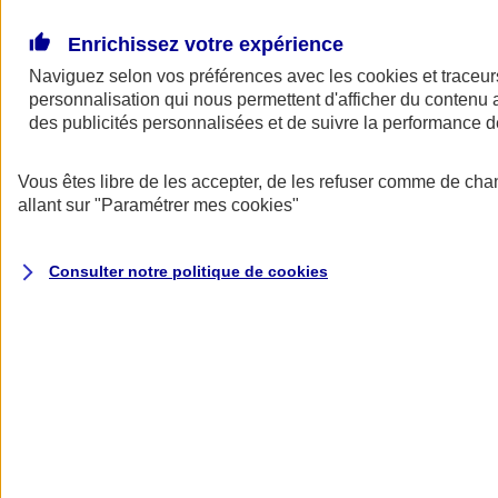
Donner toute leur place aux territoires
Porter l'élan du rugby féminin
Enrichissez votre expérience
Naviguez selon vos préférences avec les
cookies et traceur
personnalisation qui nous permettent d'afficher du contenu a
des publicités personnalisées et de suivre la performance
Vous êtes libre de les accepter, de les refuser comme de cha
allant sur
"Paramétrer mes
cookies
"
Consulter notre politique de
cookies
Nos actualités
Retour à la section précédente
Fermer le menu principal