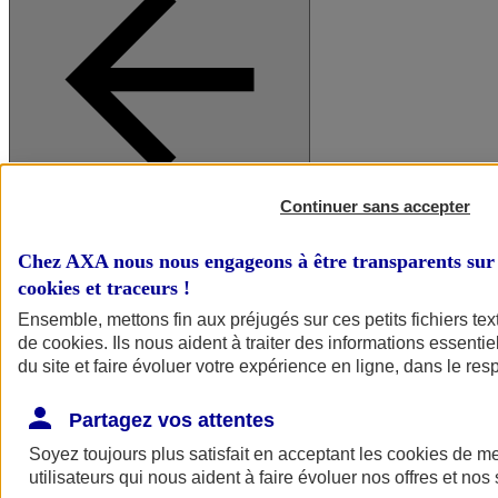
Continuer sans accepter
A vos côtés
Retour à la section précédente
Fermer le menu principal
Chez AXA nous nous engageons à être transparents sur 
cookies et traceurs
!
Ensemble, mettons fin aux préjugés sur ces petits fichiers te
de
cookies
. Ils nous aident à traiter des informations essentie
du site et faire évoluer votre expérience en ligne, dans le resp
Partagez vos attentes
Soyez toujours plus satisfait en acceptant les
cookies
de mes
Préserver la nature et le climat
utilisateurs qui nous aident à faire évoluer nos offres et nos 
Faire avancer la solidarité et l'inclusion