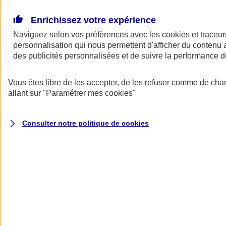
Donner toute leur place aux territoires
Porter l'élan du rugby féminin
Enrichissez votre expérience
Naviguez selon vos préférences avec les
cookies et traceur
personnalisation qui nous permettent d'afficher du contenu a
des publicités personnalisées et de suivre la performance
Vous êtes libre de les accepter, de les refuser comme de cha
allant sur
"Paramétrer mes
cookies
"
Consulter notre politique de
cookies
Nos actualités
Retour à la section précédente
Fermer le menu principal