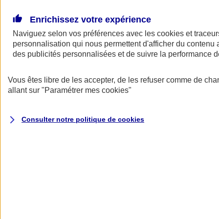
Donner toute leur place aux territoires
Porter l'élan du rugby féminin
Enrichissez votre expérience
Naviguez selon vos préférences avec les
cookies et traceur
personnalisation qui nous permettent d'afficher du contenu a
des publicités personnalisées et de suivre la performance
Vous êtes libre de les accepter, de les refuser comme de cha
allant sur
"Paramétrer mes
cookies
"
Consulter notre politique de
cookies
Nos actualités
Retour à la section précédente
Fermer le menu principal