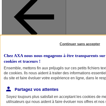
Continuer sans accepter
A vos côtés
Retour à la section précédente
Fermer le menu principal
Chez AXA nous nous engageons à être transparents sur 
cookies et traceurs
!
Ensemble, mettons fin aux préjugés sur ces petits fichiers te
de
cookies
. Ils nous aident à traiter des informations essentie
du site et faire évoluer votre expérience en ligne, dans le resp
Partagez vos attentes
Soyez toujours plus satisfait en acceptant les
cookies
de mes
Préserver la nature et le climat
utilisateurs qui nous aident à faire évoluer nos offres et nos 
Faire avancer la solidarité et l'inclusion