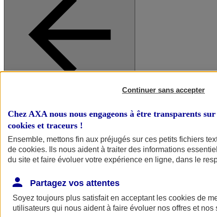
Continuer sans accepter
A vos côtés
Retour à la section précédente
Fermer le menu principal
Chez AXA nous nous engageons à être transparents sur 
cookies et traceurs
!
Ensemble, mettons fin aux préjugés sur ces petits fichiers te
de
cookies
. Ils nous aident à traiter des informations essentie
du site et faire évoluer votre expérience en ligne, dans le resp
Partagez vos attentes
Soyez toujours plus satisfait en acceptant les
cookies
de mes
Préserver la nature et le climat
utilisateurs qui nous aident à faire évoluer nos offres et nos 
Faire avancer la solidarité et l'inclusion