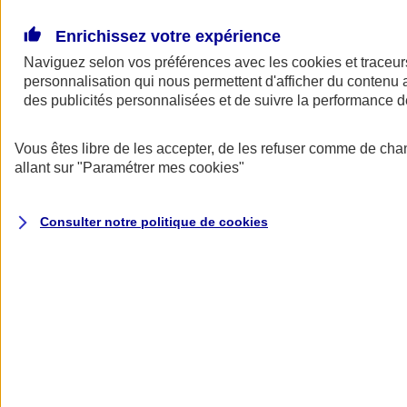
Donner toute leur place aux territoires
Porter l'élan du rugby féminin
Enrichissez votre expérience
Naviguez selon vos préférences avec les
cookies et traceur
personnalisation qui nous permettent d'afficher du contenu a
des publicités personnalisées et de suivre la performance
Vous êtes libre de les accepter, de les refuser comme de cha
allant sur
"Paramétrer mes
cookies
"
Consulter notre politique de
cookies
Nos actualités
Retour à la section précédente
Fermer le menu principal