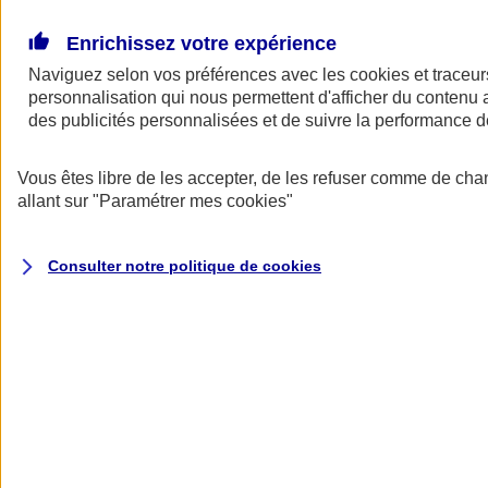
Donner toute leur place aux territoires
Porter l'élan du rugby féminin
Enrichissez votre expérience
Naviguez selon vos préférences avec les
cookies et traceur
personnalisation qui nous permettent d'afficher du contenu a
des publicités personnalisées et de suivre la performance
Vous êtes libre de les accepter, de les refuser comme de cha
allant sur
"Paramétrer mes
cookies
"
Consulter notre politique de
cookies
Nos actualités
Retour à la section précédente
Fermer le menu principal