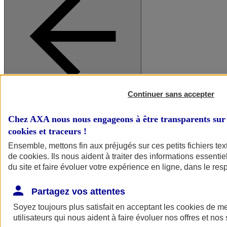
Continuer sans accepter
A vos côtés
Retour à la section précédente
Fermer le menu principal
Chez AXA nous nous engageons à être transparents sur 
cookies et traceurs
!
Ensemble, mettons fin aux préjugés sur ces petits fichiers te
de
cookies
. Ils nous aident à traiter des informations essentie
du site et faire évoluer votre expérience en ligne, dans le resp
Partagez vos attentes
Soyez toujours plus satisfait en acceptant les
cookies
de mes
Préserver la nature et le climat
utilisateurs qui nous aident à faire évoluer nos offres et nos 
Faire avancer la solidarité et l'inclusion