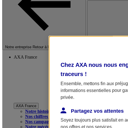
Fermer le menu princip
Notre entreprise
Retour à la section précédente
AXA France
Chez AXA nous nous enga
traceurs
!
Ensemble, mettons fin aux préjugé
informations essentielles pour gar
privée.
AXA France
Partagez vos attentes
Notre histoire
Nos chiffres clés
Soyez toujours plus satisfait en 
Nos campagnes publicitaires
Notre mécénat
nos offres et nos services.