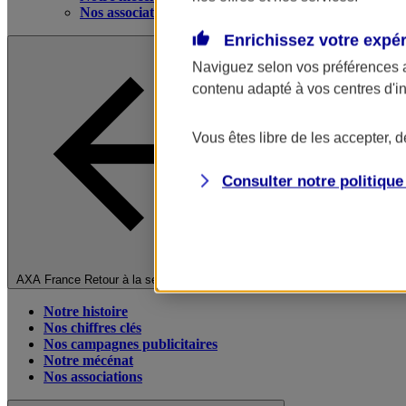
Nos associations
Enrichissez votre expé
Naviguez selon vos préférences 
contenu adapté à vos centres d'i
Vous êtes libre de les accepter, 
Consulter notre politiqu
Fermer le menu principal
AXA France
Retour à la section précédente
Notre histoire
Nos chiffres clés
Nos campagnes publicitaires
Notre mécénat
Nos associations