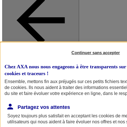
Continuer sans accepter
A vos côtés
Retour à la section précédente
Fermer le menu principal
Chez AXA nous nous engageons à être transparents sur 
cookies et traceurs
!
Ensemble, mettons fin aux préjugés sur ces petits fichiers te
de
cookies
. Ils nous aident à traiter des informations essentie
du site et faire évoluer votre expérience en ligne, dans le resp
Partagez vos attentes
Soyez toujours plus satisfait en acceptant les
cookies
de mes
Préserver la nature et le climat
utilisateurs qui nous aident à faire évoluer nos offres et nos 
Faire avancer la solidarité et l'inclusion