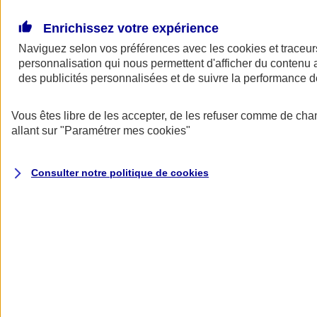
Donner toute leur place aux territoires
Porter l'élan du rugby féminin
Enrichissez votre expérience
Naviguez selon vos préférences avec les
cookies et traceur
personnalisation qui nous permettent d'afficher du contenu a
des publicités personnalisées et de suivre la performance
Vous êtes libre de les accepter, de les refuser comme de cha
allant sur
"Paramétrer mes
cookies
"
Consulter notre politique de
cookies
Nos actualités
Retour à la section précédente
Fermer le menu principal