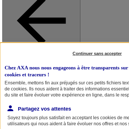
Continuer sans accepter
A vos côtés
Retour à la section précédente
Fermer le menu principal
Chez AXA nous nous engageons à être transparents sur 
cookies et traceurs
!
Ensemble, mettons fin aux préjugés sur ces petits fichiers te
de
cookies
. Ils nous aident à traiter des informations essentie
du site et faire évoluer votre expérience en ligne, dans le resp
Partagez vos attentes
Soyez toujours plus satisfait en acceptant les
cookies
de mes
Préserver la nature et le climat
utilisateurs qui nous aident à faire évoluer nos offres et nos 
Faire avancer la solidarité et l'inclusion