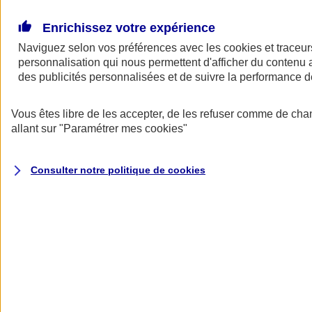
Donner toute leur place aux territoires
Porter l'élan du rugby féminin
Enrichissez votre expérience
Naviguez selon vos préférences avec les
cookies et traceur
personnalisation qui nous permettent d'afficher du contenu a
des publicités personnalisées et de suivre la performance
Vous êtes libre de les accepter, de les refuser comme de cha
allant sur
"Paramétrer mes
cookies
"
Consulter notre politique de
cookies
Nos actualités
Retour à la section précédente
Fermer le menu principal