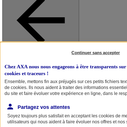
Continuer sans accepter
A vos côtés
Retour à la section précédente
Fermer le menu principal
Chez AXA nous nous engageons à être transparents sur 
cookies et traceurs
!
Ensemble, mettons fin aux préjugés sur ces petits fichiers te
de
cookies
. Ils nous aident à traiter des informations essentie
du site et faire évoluer votre expérience en ligne, dans le resp
Partagez vos attentes
Soyez toujours plus satisfait en acceptant les
cookies
de mes
Préserver la nature et le climat
utilisateurs qui nous aident à faire évoluer nos offres et nos 
Faire avancer la solidarité et l'inclusion