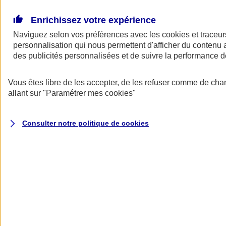
Donner toute leur place aux territoires
Porter l'élan du rugby féminin
Enrichissez votre expérience
Naviguez selon vos préférences avec les
cookies et traceur
personnalisation qui nous permettent d'afficher du contenu a
des publicités personnalisées et de suivre la performance
Vous êtes libre de les accepter, de les refuser comme de cha
allant sur
"Paramétrer mes
cookies
"
Consulter notre politique de
cookies
Nos actualités
Retour à la section précédente
Fermer le menu principal