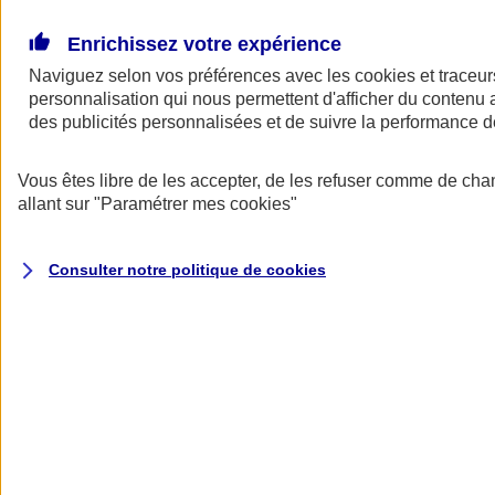
Donner toute leur place aux territoires
Porter l'élan du rugby féminin
Enrichissez votre expérience
Naviguez selon vos préférences avec les
cookies et traceur
personnalisation qui nous permettent d'afficher du contenu a
des publicités personnalisées et de suivre la performance
Vous êtes libre de les accepter, de les refuser comme de cha
allant sur
"Paramétrer mes
cookies
"
Consulter notre politique de
cookies
Nos actualités
Retour à la section précédente
Fermer le menu principal