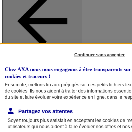
Continuer sans accepter
A vos côtés
Retour à la section précédente
Fermer le menu principal
Chez AXA nous nous engageons à être transparents sur 
cookies et traceurs
!
Ensemble, mettons fin aux préjugés sur ces petits fichiers te
de
cookies
. Ils nous aident à traiter des informations essentie
du site et faire évoluer votre expérience en ligne, dans le resp
Partagez vos attentes
Soyez toujours plus satisfait en acceptant les
cookies
de mes
Préserver la nature et le climat
utilisateurs qui nous aident à faire évoluer nos offres et nos 
Faire avancer la solidarité et l'inclusion