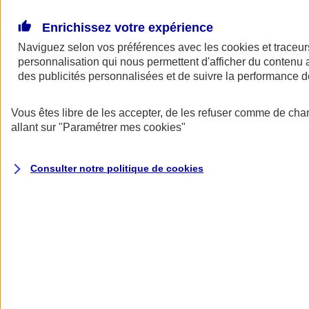
Donner toute leur place aux territoires
Porter l'élan du rugby féminin
Enrichissez votre expérience
Naviguez selon vos préférences avec les
cookies et traceur
personnalisation qui nous permettent d'afficher du contenu a
des publicités personnalisées et de suivre la performance
Vous êtes libre de les accepter, de les refuser comme de cha
allant sur
"Paramétrer mes
cookies
"
Consulter notre politique de
cookies
Nos actualités
Retour à la section précédente
Fermer le menu principal