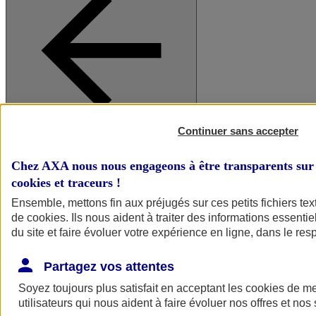
Continuer sans accepter
A vos côtés
Retour à la section précédente
Fermer le menu principal
Chez AXA nous nous engageons à être transparents sur 
cookies et traceurs
!
Ensemble, mettons fin aux préjugés sur ces petits fichiers te
de
cookies
. Ils nous aident à traiter des informations essentie
du site et faire évoluer votre expérience en ligne, dans le resp
Partagez vos attentes
Soyez toujours plus satisfait en acceptant les
cookies
de mes
Préserver la nature et le climat
utilisateurs qui nous aident à faire évoluer nos offres et nos 
Faire avancer la solidarité et l'inclusion