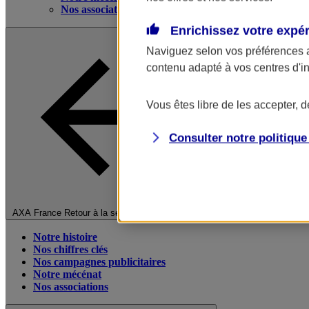
Nos associations
Enrichissez votre expé
Naviguez selon vos préférences 
contenu adapté à vos centres d'i
Vous êtes libre de les accepter, 
Consulter notre politiqu
Fermer le menu principal
AXA France
Retour à la section précédente
Notre histoire
Nos chiffres clés
Nos campagnes publicitaires
Notre mécénat
Nos associations