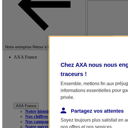
Fermer le menu princip
Notre entreprise
Retour à la section précédente
AXA France
Chez AXA nous nous enga
traceurs
!
Ensemble, mettons fin aux préjugé
informations essentielles pour gar
privée.
AXA France
Partagez vos attentes
Notre histoire
Nos chiffres clés
Soyez toujours plus satisfait en 
Nos campagnes publicitaires
Notre mécénat
nos offres et nos services.