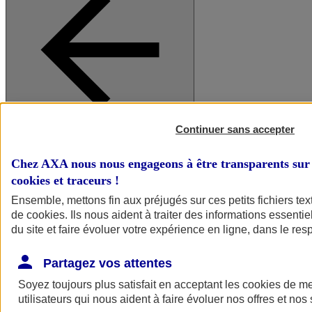
Continuer sans accepter
A vos côtés
Retour à la section précédente
Fermer le menu principal
Chez AXA nous nous engageons à être transparents sur 
cookies et traceurs
!
Ensemble, mettons fin aux préjugés sur ces petits fichiers te
de
cookies
. Ils nous aident à traiter des informations essentie
du site et faire évoluer votre expérience en ligne, dans le resp
Partagez vos attentes
Soyez toujours plus satisfait en acceptant les
cookies
de mes
Préserver la nature et le climat
utilisateurs qui nous aident à faire évoluer nos offres et nos 
Faire avancer la solidarité et l'inclusion