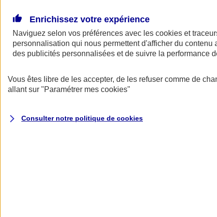
Donner toute leur place aux territoires
Porter l'élan du rugby féminin
Enrichissez votre expérience
Naviguez selon vos préférences avec les
cookies et traceur
personnalisation qui nous permettent d'afficher du contenu a
des publicités personnalisées et de suivre la performance
Vous êtes libre de les accepter, de les refuser comme de cha
allant sur
"Paramétrer mes
cookies
"
Consulter notre politique de
cookies
Nos actualités
Retour à la section précédente
Fermer le menu principal