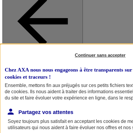
Continuer sans accepter
A vos côtés
Retour à la section précédente
Fermer le menu principal
Chez AXA nous nous engageons à être transparents sur 
cookies et traceurs
!
Ensemble, mettons fin aux préjugés sur ces petits fichiers te
de
cookies
. Ils nous aident à traiter des informations essentie
du site et faire évoluer votre expérience en ligne, dans le resp
Partagez vos attentes
Soyez toujours plus satisfait en acceptant les
cookies
de mes
Préserver la nature et le climat
utilisateurs qui nous aident à faire évoluer nos offres et nos 
Faire avancer la solidarité et l'inclusion