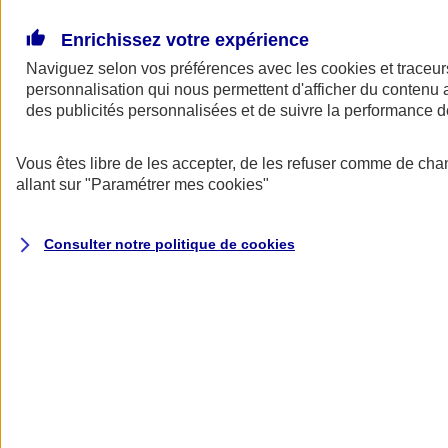
Donner toute leur place aux territoires
Porter l'élan du rugby féminin
Enrichissez votre expérience
Naviguez selon vos préférences avec les
cookies et traceur
personnalisation qui nous permettent d'afficher du contenu a
des publicités personnalisées et de suivre la performance
Vous êtes libre de les accepter, de les refuser comme de cha
allant sur
"Paramétrer mes
cookies
"
Consulter notre politique de
cookies
Nos actualités
Retour à la section précédente
Fermer le menu principal