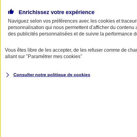
Donner toute leur place aux territoires
Porter l'élan du rugby féminin
Enrichissez votre expérience
Naviguez selon vos préférences avec les
cookies et traceur
personnalisation qui nous permettent d'afficher du contenu a
des publicités personnalisées et de suivre la performance
Vous êtes libre de les accepter, de les refuser comme de cha
allant sur
"Paramétrer mes
cookies
"
Consulter notre politique de
cookies
Nos actualités
Retour à la section précédente
Fermer le menu principal