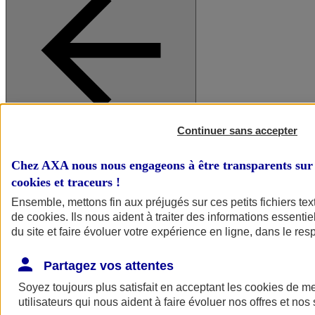
Continuer sans accepter
A vos côtés
Retour à la section précédente
Fermer le menu principal
Chez AXA nous nous engageons à être transparents sur 
cookies et traceurs
!
Ensemble, mettons fin aux préjugés sur ces petits fichiers te
de
cookies
. Ils nous aident à traiter des informations essentie
du site et faire évoluer votre expérience en ligne, dans le resp
Partagez vos attentes
Soyez toujours plus satisfait en acceptant les
cookies
de mes
Préserver la nature et le climat
utilisateurs qui nous aident à faire évoluer nos offres et nos 
Faire avancer la solidarité et l'inclusion