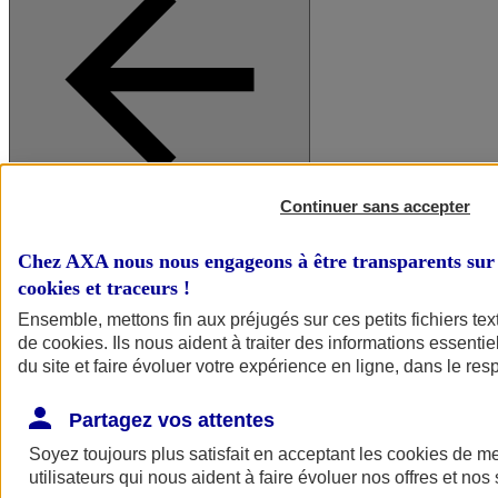
Continuer sans accepter
A vos côtés
Retour à la section précédente
Fermer le menu principal
Chez AXA nous nous engageons à être transparents sur 
cookies et traceurs
!
Ensemble, mettons fin aux préjugés sur ces petits fichiers te
de
cookies
. Ils nous aident à traiter des informations essentie
du site et faire évoluer votre expérience en ligne, dans le resp
Partagez vos attentes
Soyez toujours plus satisfait en acceptant les
cookies
de mes
Préserver la nature et le climat
utilisateurs qui nous aident à faire évoluer nos offres et nos 
Faire avancer la solidarité et l'inclusion