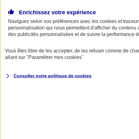
Donner toute leur place aux territoires
Porter l'élan du rugby féminin
Enrichissez votre expérience
Naviguez selon vos préférences avec les
cookies et traceur
personnalisation qui nous permettent d'afficher du contenu a
des publicités personnalisées et de suivre la performance
Vous êtes libre de les accepter, de les refuser comme de cha
allant sur
"Paramétrer mes
cookies
"
Consulter notre politique de
cookies
Nos actualités
Retour à la section précédente
Fermer le menu principal