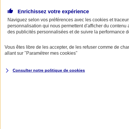
Donner toute leur place aux territoires
Porter l'élan du rugby féminin
Enrichissez votre expérience
Naviguez selon vos préférences avec les
cookies et traceur
personnalisation qui nous permettent d'afficher du contenu a
des publicités personnalisées et de suivre la performance
Vous êtes libre de les accepter, de les refuser comme de cha
allant sur
"Paramétrer mes
cookies
"
Consulter notre politique de
cookies
Nos actualités
Retour à la section précédente
Fermer le menu principal