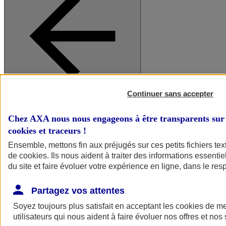
Continuer sans accepter
A vos côtés
Retour à la section précédente
Fermer le menu principal
Chez AXA nous nous engageons à être transparents sur 
cookies et traceurs
!
Ensemble, mettons fin aux préjugés sur ces petits fichiers te
de
cookies
. Ils nous aident à traiter des informations essentie
du site et faire évoluer votre expérience en ligne, dans le resp
Partagez vos attentes
Soyez toujours plus satisfait en acceptant les
cookies
de mes
Préserver la nature et le climat
utilisateurs qui nous aident à faire évoluer nos offres et nos 
Faire avancer la solidarité et l'inclusion