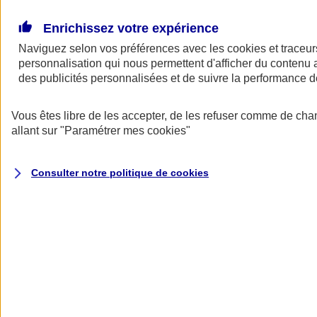
Donner toute leur place aux territoires
Porter l'élan du rugby féminin
Enrichissez votre expérience
Naviguez selon vos préférences avec les
cookies et traceur
personnalisation qui nous permettent d'afficher du contenu a
des publicités personnalisées et de suivre la performance
Vous êtes libre de les accepter, de les refuser comme de cha
allant sur
"Paramétrer mes
cookies
"
Consulter notre politique de
cookies
Nos actualités
Retour à la section précédente
Fermer le menu principal