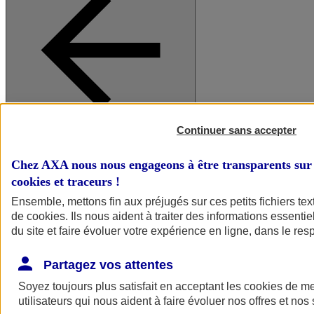
Continuer sans accepter
A vos côtés
Retour à la section précédente
Fermer le menu principal
Chez AXA nous nous engageons à être transparents sur 
cookies et traceurs
!
Ensemble, mettons fin aux préjugés sur ces petits fichiers te
de
cookies
. Ils nous aident à traiter des informations essentie
du site et faire évoluer votre expérience en ligne, dans le resp
Partagez vos attentes
Soyez toujours plus satisfait en acceptant les
cookies
de mes
Préserver la nature et le climat
utilisateurs qui nous aident à faire évoluer nos offres et nos 
Faire avancer la solidarité et l'inclusion