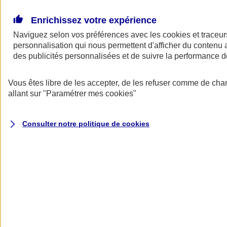
Donner toute leur place aux territoires
Porter l'élan du rugby féminin
Enrichissez votre expérience
Naviguez selon vos préférences avec les
cookies et traceur
personnalisation qui nous permettent d'afficher du contenu a
des publicités personnalisées et de suivre la performance
Vous êtes libre de les accepter, de les refuser comme de cha
allant sur
"Paramétrer mes
cookies
"
Consulter notre politique de
cookies
Nos actualités
Retour à la section précédente
Fermer le menu principal