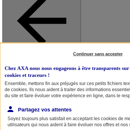
Continuer sans accepter
A vos côtés
Retour à la section précédente
Fermer le menu principal
Chez AXA nous nous engageons à être transparents sur 
cookies et traceurs
!
Ensemble, mettons fin aux préjugés sur ces petits fichiers te
de
cookies
. Ils nous aident à traiter des informations essentie
du site et faire évoluer votre expérience en ligne, dans le resp
Partagez vos attentes
Soyez toujours plus satisfait en acceptant les
cookies
de mes
Préserver la nature et le climat
utilisateurs qui nous aident à faire évoluer nos offres et nos 
Faire avancer la solidarité et l'inclusion