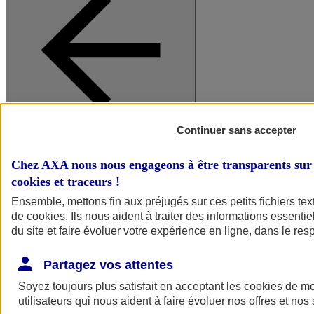
Continuer sans accepter
A vos côtés
Retour à la section précédente
Fermer le menu principal
Chez AXA nous nous engageons à être transparents sur 
cookies et traceurs
!
Ensemble, mettons fin aux préjugés sur ces petits fichiers te
de
cookies
. Ils nous aident à traiter des informations essentie
du site et faire évoluer votre expérience en ligne, dans le resp
Partagez vos attentes
Soyez toujours plus satisfait en acceptant les
cookies
de mes
Préserver la nature et le climat
utilisateurs qui nous aident à faire évoluer nos offres et nos 
Faire avancer la solidarité et l'inclusion