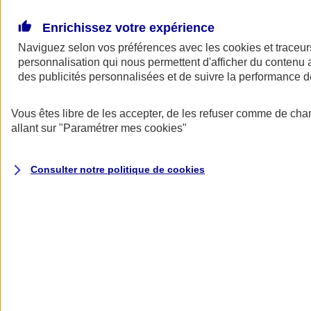
Donner toute leur place aux territoires
Porter l'élan du rugby féminin
Enrichissez votre expérience
Naviguez selon vos préférences avec les
cookies et traceur
personnalisation qui nous permettent d'afficher du contenu a
des publicités personnalisées et de suivre la performance
Vous êtes libre de les accepter, de les refuser comme de cha
allant sur
"Paramétrer mes
cookies
"
Consulter notre politique de
cookies
Nos actualités
Retour à la section précédente
Fermer le menu principal