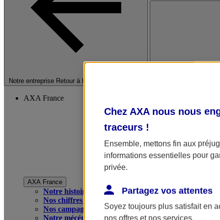
Fermer le menu princip
Notre entreprise
Retour à la section précédente
AXA France
Chez AXA nous nous enga
traceurs
!
Ensemble, mettons fin aux préjugé
informations essentielles pour gar
privée.
AXA France
Partagez vos attentes
Notre histoire
Nos chiffres clés
Soyez toujours plus satisfait en 
Nos campagnes publicitaires
Notre mécénat
nos offres et nos services.