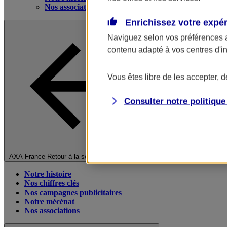
Nos associations
Enrichissez votre expé
Naviguez selon vos préférences 
contenu adapté à vos centres d'i
Vous êtes libre de les accepter, 
Consulter notre politiqu
Fermer le menu principal
AXA France
Retour à la section précédente
Notre histoire
Nos chiffres clés
Nos campagnes publicitaires
Notre mécénat
Nos associations