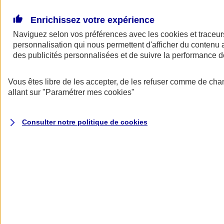
Donner toute leur place aux territoires
Porter l'élan du rugby féminin
Enrichissez votre expérience
Naviguez selon vos préférences avec les
cookies et traceur
personnalisation qui nous permettent d'afficher du contenu a
des publicités personnalisées et de suivre la performance
Vous êtes libre de les accepter, de les refuser comme de cha
allant sur
"Paramétrer mes
cookies
"
Consulter notre politique de
cookies
Nos actualités
Retour à la section précédente
Fermer le menu principal