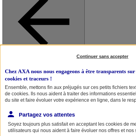
Continuer sans accepter
A vos côtés
Retour à la section précédente
Fermer le menu principal
Chez AXA nous nous engageons à être transparents sur 
cookies et traceurs
!
Ensemble, mettons fin aux préjugés sur ces petits fichiers te
de
cookies
. Ils nous aident à traiter des informations essentie
du site et faire évoluer votre expérience en ligne, dans le resp
Partagez vos attentes
Soyez toujours plus satisfait en acceptant les
cookies
de mes
Préserver la nature et le climat
utilisateurs qui nous aident à faire évoluer nos offres et nos 
Faire avancer la solidarité et l'inclusion