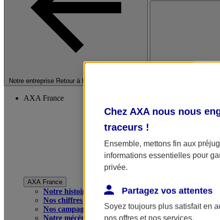
Fermer le menu princip
Notre entreprise
Retour à la section précédente
AXA France
Chez AXA nous nous enga
traceurs
!
Ensemble, mettons fin aux préjugé
informations essentielles pour gar
privée.
AXA France
Partagez vos attentes
Notre histoire
Nos chiffres clés
Soyez toujours plus satisfait en 
Nos campagnes publicitaires
Notre mécénat
nos offres et nos services.