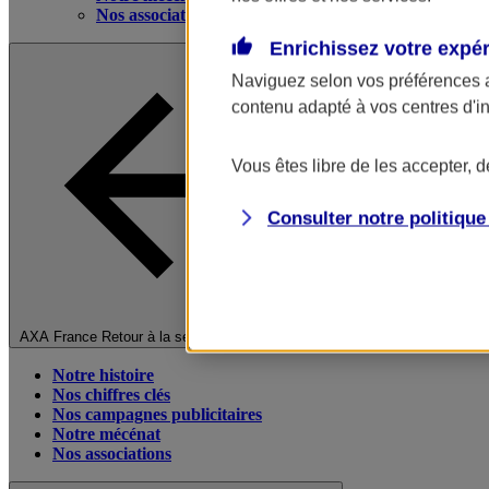
Nos associations
Enrichissez votre expé
Naviguez selon vos préférences 
contenu adapté à vos centres d'i
Vous êtes libre de les accepter, 
Consulter notre politiqu
Fermer le menu principal
AXA France
Retour à la section précédente
Notre histoire
Nos chiffres clés
Nos campagnes publicitaires
Notre mécénat
Nos associations