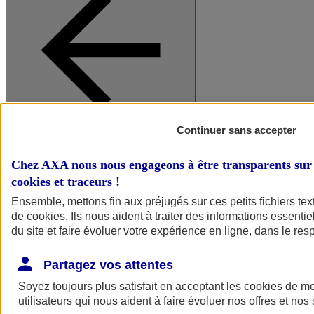
Continuer sans accepter
A vos côtés
Retour à la section précédente
Fermer le menu principal
Chez AXA nous nous engageons à être transparents sur 
cookies et traceurs
!
Ensemble, mettons fin aux préjugés sur ces petits fichiers te
de
cookies
. Ils nous aident à traiter des informations essentie
du site et faire évoluer votre expérience en ligne, dans le resp
Partagez vos attentes
Soyez toujours plus satisfait en acceptant les
cookies
de mes
Préserver la nature et le climat
utilisateurs qui nous aident à faire évoluer nos offres et nos 
Faire avancer la solidarité et l'inclusion