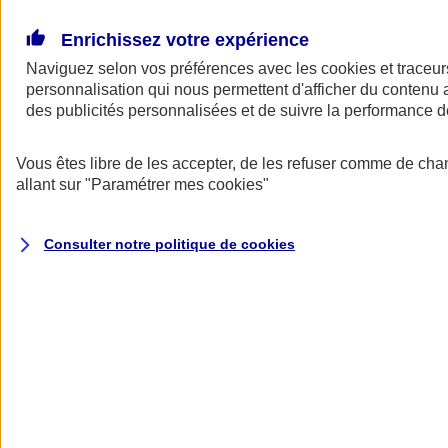
Donner toute leur place aux territoires
Porter l'élan du rugby féminin
Enrichissez votre expérience
Naviguez selon vos préférences avec les
cookies et traceur
personnalisation qui nous permettent d'afficher du contenu a
des publicités personnalisées et de suivre la performance
Vous êtes libre de les accepter, de les refuser comme de cha
allant sur
"Paramétrer mes
cookies
"
Consulter notre politique de
cookies
Nos actualités
Retour à la section précédente
Fermer le menu principal