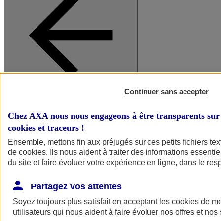
Continuer sans accepter
A vos côtés
Retour à la section précédente
Fermer le menu principal
Chez AXA nous nous engageons à être transparents sur 
cookies et traceurs
!
Ensemble, mettons fin aux préjugés sur ces petits fichiers te
de
cookies
. Ils nous aident à traiter des informations essentie
du site et faire évoluer votre expérience en ligne, dans le resp
Partagez vos attentes
Soyez toujours plus satisfait en acceptant les
cookies
de mes
Préserver la nature et le climat
utilisateurs qui nous aident à faire évoluer nos offres et nos 
Faire avancer la solidarité et l'inclusion