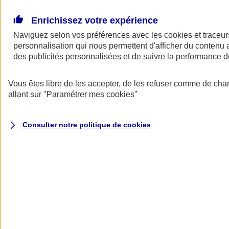
Donner toute leur place aux territoires
Porter l'élan du rugby féminin
Enrichissez votre expérience
Naviguez selon vos préférences avec les
cookies et traceur
personnalisation qui nous permettent d'afficher du contenu a
des publicités personnalisées et de suivre la performance
Vous êtes libre de les accepter, de les refuser comme de cha
allant sur
"Paramétrer mes
cookies
"
Consulter notre politique de
cookies
Nos actualités
Retour à la section précédente
Fermer le menu principal